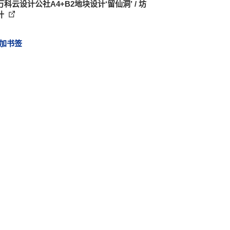
科云设计公社A4+B2地块设计‘留仙洞’ / 坊
计
加书签