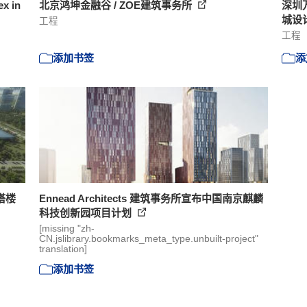
x in
北京鸿坤金融谷 / ZOE建筑事务所
深圳万
城设
工程
工程
添加书签
添
塔楼
Ennead Architects 建筑事务所宣布中国南京麒麟
科技创新园项目计划
[missing "zh-
CN.jslibrary.bookmarks_meta_type.unbuilt-project"
translation]
添加书签