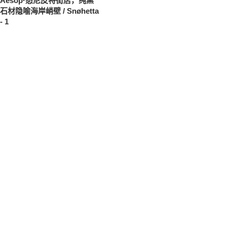
Aesop·悉尼皮特街店，纯黑
石材隐喻海岸峭壁 / Snøhetta
- 1