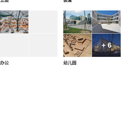
立面
装置
+ 6
办公
幼儿园