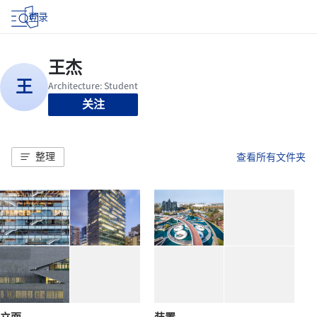
登录
关注
整理
查看所有文件夹