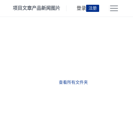
项目
文章
产品
新闻
图片
登录
注册
查看所有文件夹