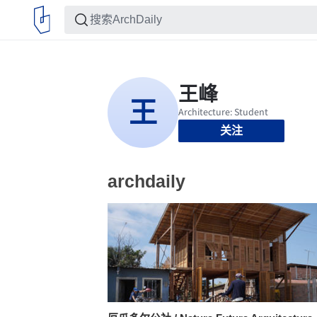
关注
archdaily