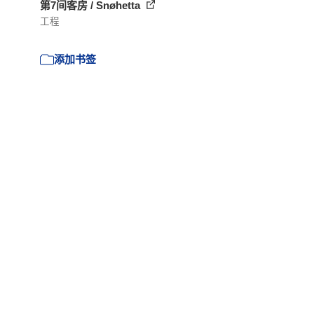
第7间客房 / Snøhetta
工程
添加书签