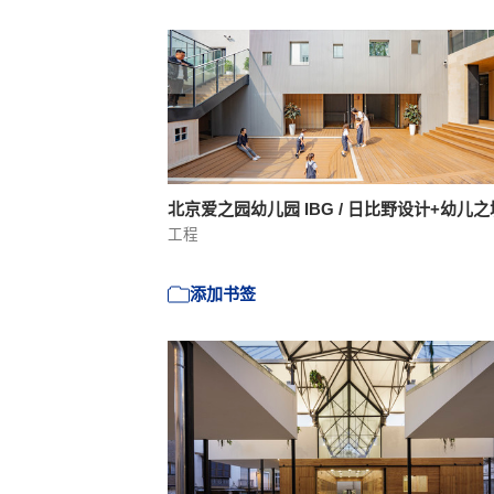
北京爱之园幼儿园 IBG / 日比野设计+幼儿
工程
添加书签