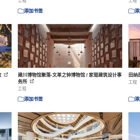
工程
工程
添加书签
添
放
建川博物馆聚落-文革之钟博物馆 / 家琨建筑设计事
田纳西
务所
工程
工程
添加书签
添