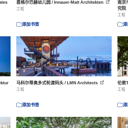
tes
恩格尔巴赫幼儿园 / Innauer-Matt Architekten
南京
究院
工程
工程
添加书签
添
tur
马科尔蒂奥多式轮渡码头 / LMN Architects
伦敦Ti
工程
工程
添加书签
添