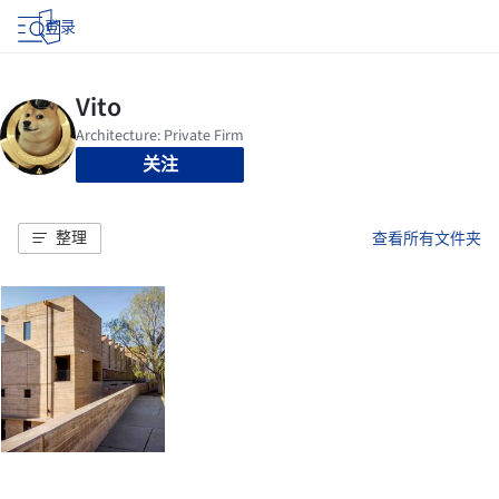
登录
关注
整理
查看所有文件夹