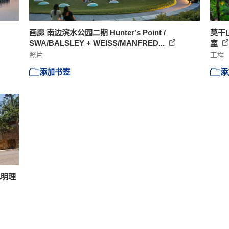
画廊 南边滨水公园二期 Hunter’s Point /
莫干山
SWA/BALSLEY + WEISS/MANFRED...
室
照片
工程
添加书签
添
昆明理