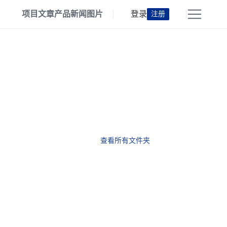
项目
文章
产品
新闻
图片
登录
注册
查看所有文件夹