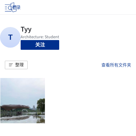
登录
关注
整理
查看所有文件夹