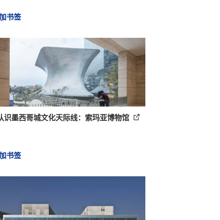
加书签
认识墨西哥城文化天际线：索玛亚博物馆
加书签