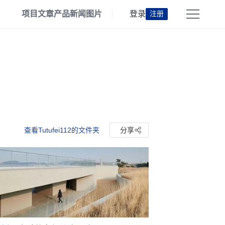
项目
文章
产品
新闻
图片
登录
注册
查看Tutufei112的文件夹
分享