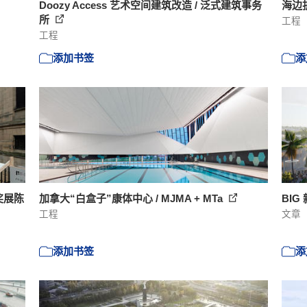
Doozy Access 艺术空间建筑改造 / 泛式建筑事务
海边折
所
工程
工程
添加书签
添
奖展陈
加拿大“白盒子”康体中心 / MJMA + MTa
BIG
工程
文章
添加书签
添