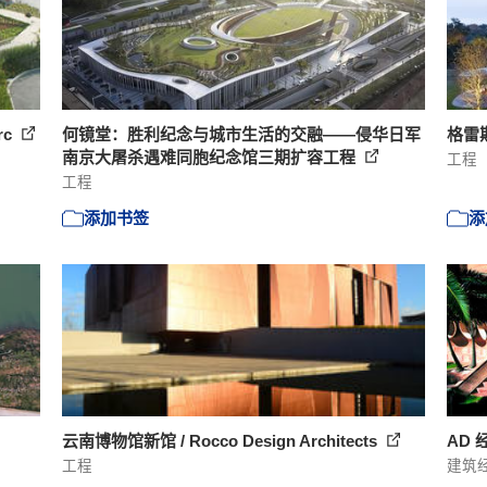
rc
何镜堂：胜利纪念与城市生活的交融——侵华日军
格雷斯
南京大屠杀遇难同胞纪念馆三期扩容工程
工程
工程
添加书签
添
云南博物馆新馆 / Rocco Design Architects
AD 经
工程
建筑