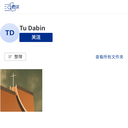
登录
关注
整理
查看所有文件夹