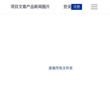
项目
文章
产品
新闻
图片
登录
注册
查看所有文件夹