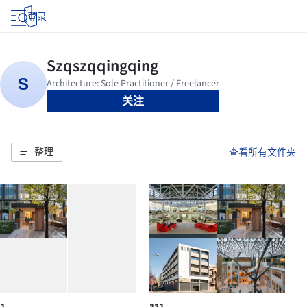
登录
关注
整理
查看所有文件夹