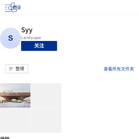
登录
关注
整理
查看所有文件夹