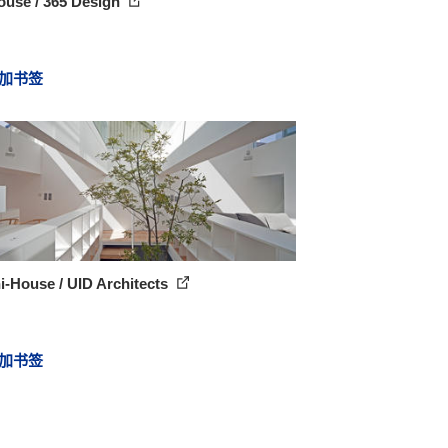
ouse / 365 Design
加书签
-House / UID Architects
加书签