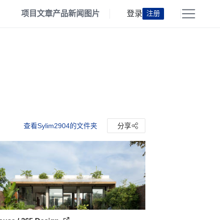
项目
文章
产品
新闻
图片
登录
注册
查看Sylim2904的文件夹
分享