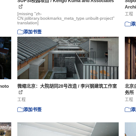
SUPSI校园项目 / Kengo Kuma and Associates
Sop
Arch
[missing "zh-
工程
CN.jslibrary.bookmarks_meta_type.unbuilt-project"
translation]
添
添加书签
oto
微缩北京：大院胡同28号改造 / 李兴钢建筑工作室
北京白
务所
工程
工程
添加书签
添