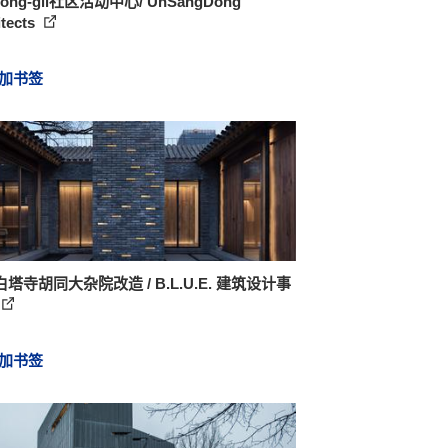
oong-gil社区活动中心/ UnSangDong
itects
加书签
塔寺胡同大杂院改造 / B.L.U.E. 建筑设计事
加书签