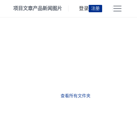
项目
文章
产品
新闻
图片
登录
注册
查看所有文件夹