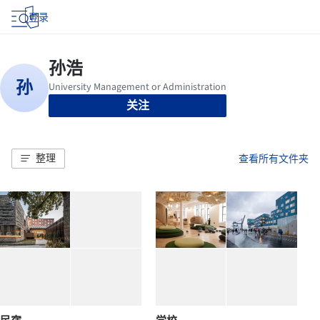
登录
关注
整理
查看所有文件夹