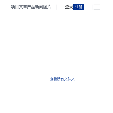
项目
文章
产品
新闻
图片
登录
注册
查看所有文件夹