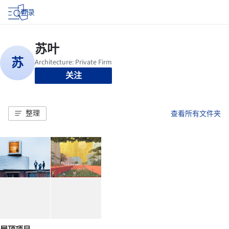
登录
关注
整理
查看所有文件夹