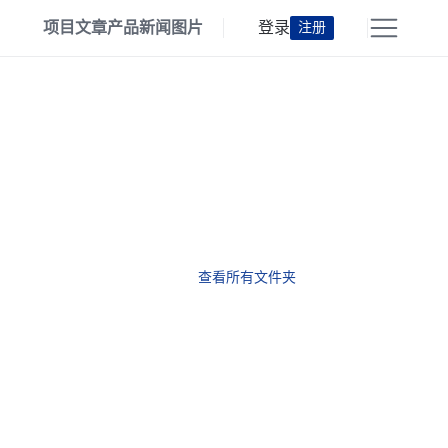
项目
文章
产品
新闻
图片
登录
注册
查看所有文件夹