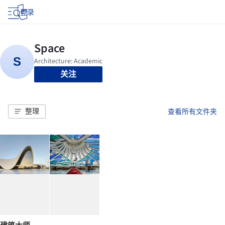
登录
关注
整理
查看所有文件夹