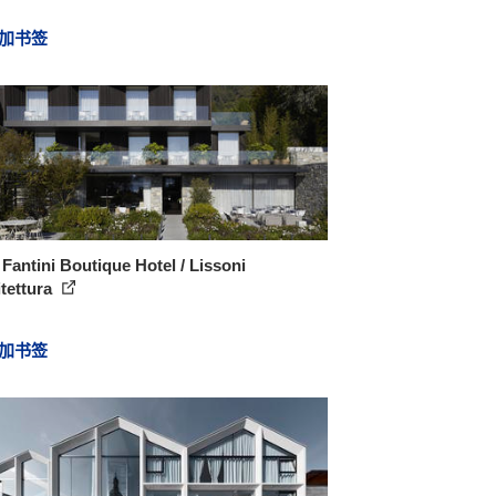
加书签
Fantini Boutique Hotel / Lissoni
tettura
加书签