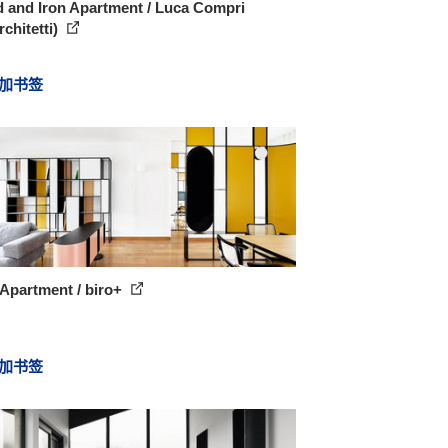
 and Iron Apartment / Luca Compri
chitetti)
加书签
 Apartment / biro+
加书签