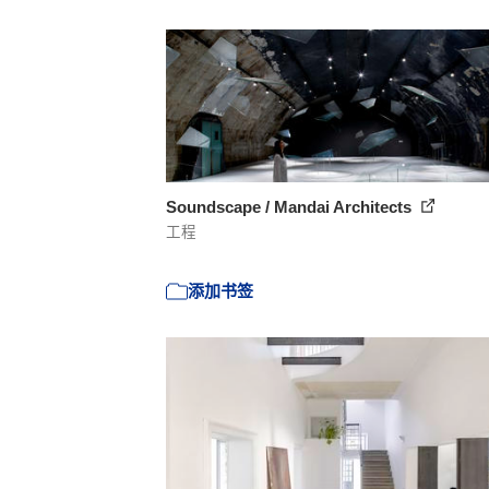
Soundscape / Mandai Architects
工程
添加书签