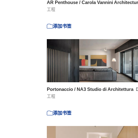
AR Penthouse / Carola Vannini Architectu
工程
添加书签
Portonaccio / NA3 Studio di Architettura
工程
添加书签