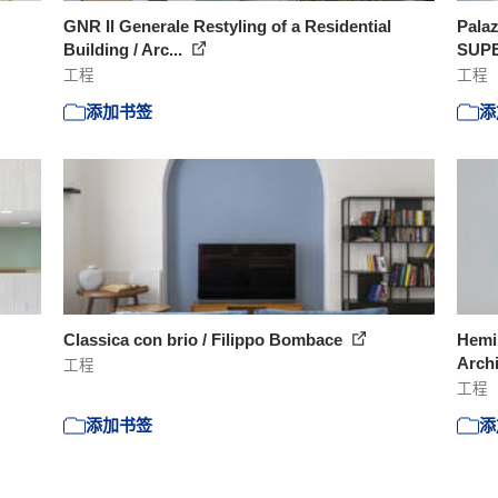
GNR Il Generale Restyling of a Residential
Palaz
Building / Arc...
SUP
工程
工程
添加书签
添
Classica con brio / Filippo Bombace
Hemin
Archi
工程
工程
添加书签
添