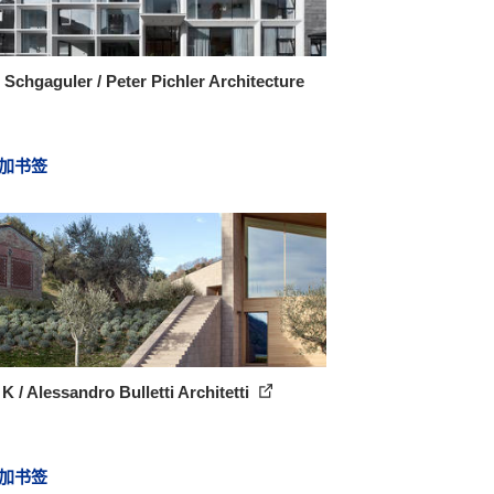
 Schgaguler / Peter Pichler Architecture
加书签
K / Alessandro Bulletti Architetti
加书签