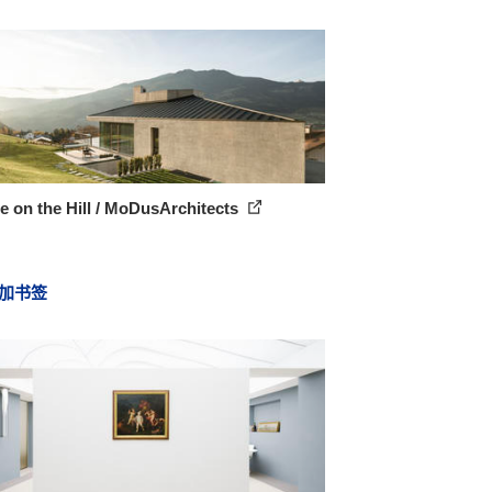
 on the Hill / MoDusArchitects
加书签