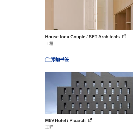
House for a Couple / SET Architects
工程
添加书签
M89 Hotel / Piuarch
工程