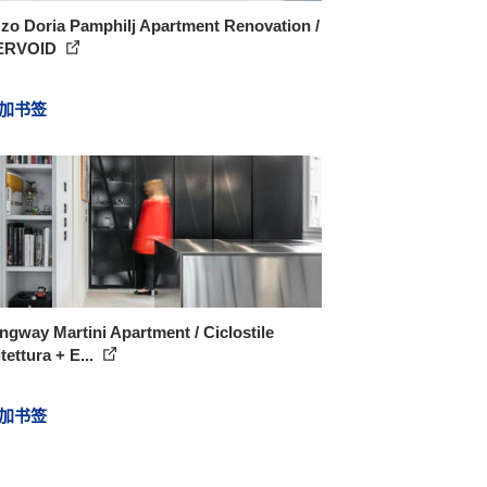
zo Doria Pamphilj Apartment Renovation /
ERVOID
加书签
gway Martini Apartment / Ciclostile
tettura + E...
加书签