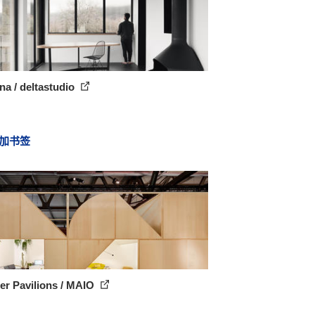
na / deltastudio
加书签
er Pavilions / MAIO