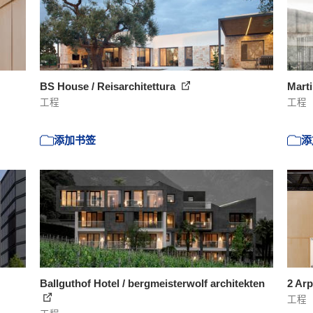
BS House / Reisarchitettura
Marti
工程
工程
添加书签
添
Ballguthof Hotel / bergmeisterwolf architekten
2 Arp
工程