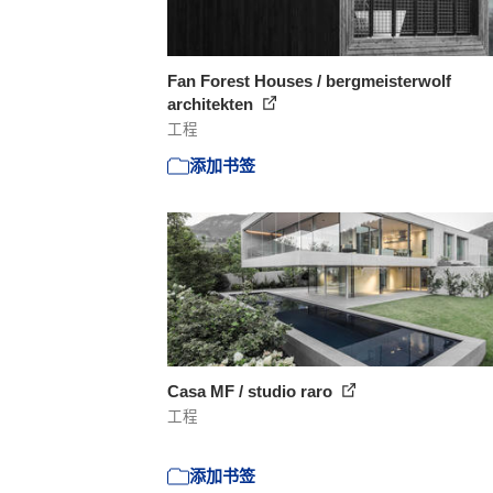
Fan Forest Houses / bergmeisterwolf
architekten
工程
添加书签
Casa MF / studio raro
工程
添加书签