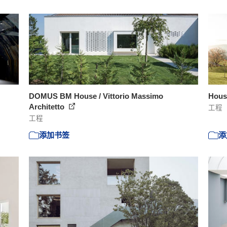
DOMUS BM House / Vittorio Massimo
House
Architetto
工程
工程
添加书签
添