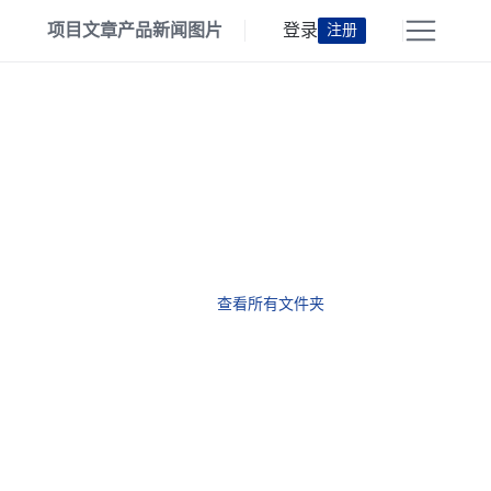
项目
文章
产品
新闻
图片
登录
注册
查看所有文件夹