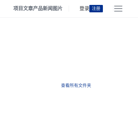
项目
文章
产品
新闻
图片
登录
注册
查看所有文件夹