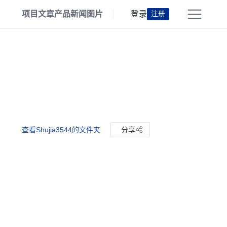
项目
文章
产品
新闻
图片
登录
注册
查看Shujia3544的文件夹
分享