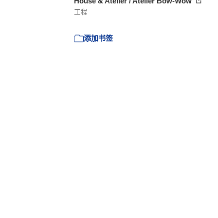
House & Atelier / Atelier Bow-Wow
工程
添加书签