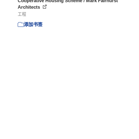
Cooperative Housing Scheme / Mark Fairhurst
Architects
工程
添加书签