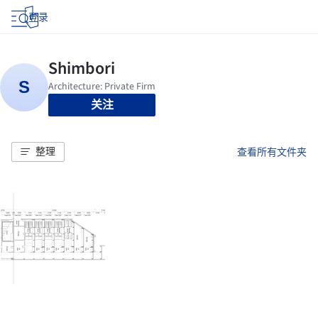
登录
关注
整理
查看所有文件夹