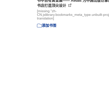
书中自有黄金屋—— Aedas 为中国出版巨
书店打造顶尖设计
[missing "zh-
CN.jslibrary.bookmarks_meta_type.unbuilt-proj
translation]
添加书签