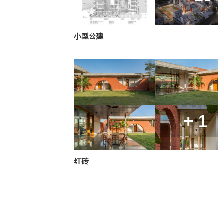
小型公建
+ 1
红砖