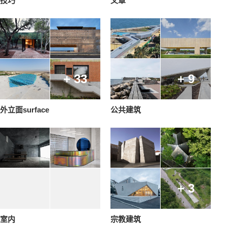
技巧
文章
+ 33
+ 9
外立面surface
公共建筑
+ 3
室内
宗教建筑