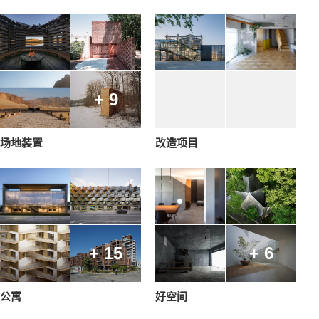
+ 9
场地装置
改造项目
+ 15
+ 6
公寓
好空间