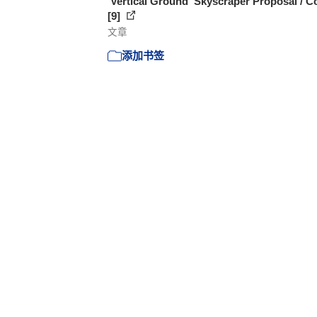
'Vertical Ground' Skyscraper Proposal / C
[9]
文章
添加书签