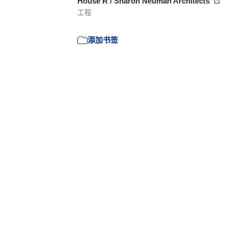
House R / Sharon Neuman Architects
工程
添加书签