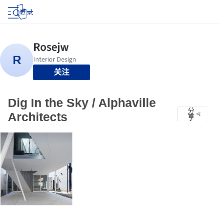
登录
关注
Dig In the Sky / Alphaville
分
Architects
享