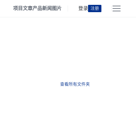
项目
文章
产品
新闻
图片
登录
注册
查看所有文件夹