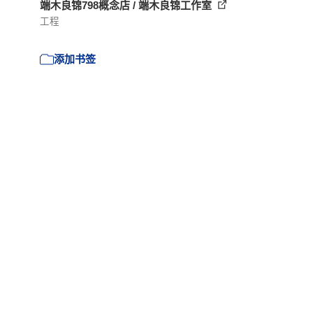
端木良锦798概念店 / 端木良锦工作室
工程
添加书签