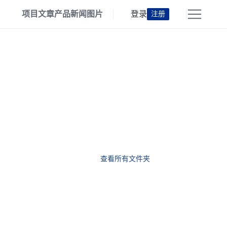
项目
文章
产品
新闻
图片
登录
注册
查看所有文件夹