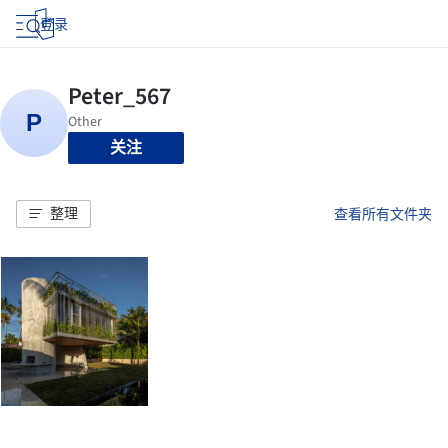
登录
关注
整理
查看所有文件夹