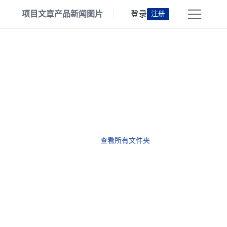
项目
文章
产品
新闻
图片
登录
注册
查看所有文件夹