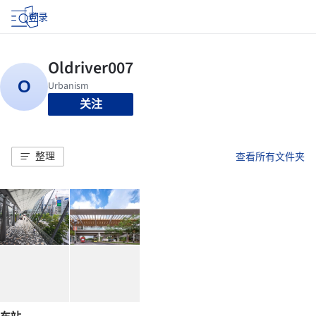
登录
关注
整理
查看所有文件夹