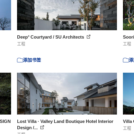
Deep³ Courtyard / SU Architects
Soori
工程
工程
添加书签
添
ESIGN
Lost Villa · Valley Land Boutique Hotel Interior
Villa
Design /...
工程