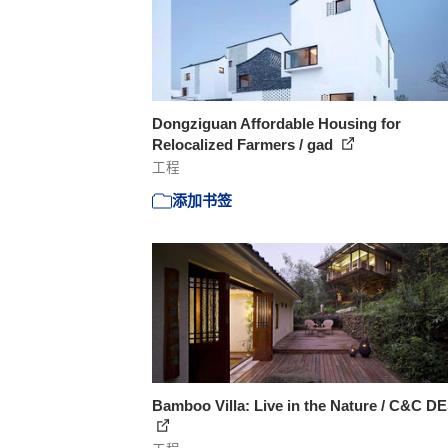
Dongziguan Affordable Housing for
Relocalized Farmers / gad
工程
添加书签
Bamboo Villa: Live in the Nature / C&C D