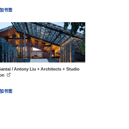
加书签
antai / Antony Liu + Architects + Studio
on
加书签