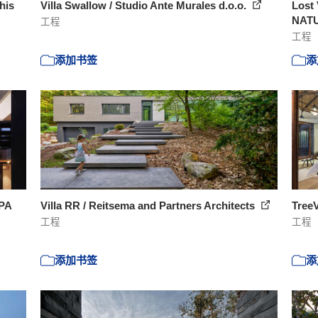
his
Villa Swallow / Studio Ante Murales d.o.o.
Lost 
NAT
工程
工程
添加书签
添
IPA
Villa RR / Reitsema and Partners Architects
TreeV
工程
工程
添加书签
添