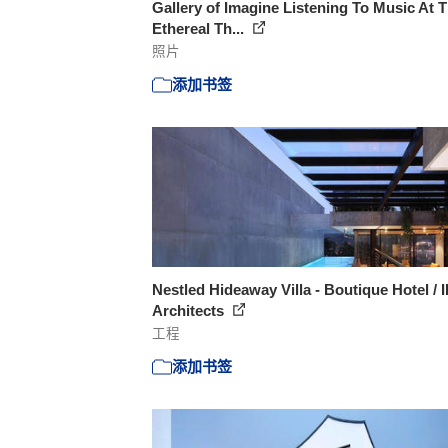
Gallery of Imagine Listening To Music At T
Ethereal Th...
照片
添加书签
Nestled Hideaway Villa - Boutique Hotel / 
Architects
工程
添加书签