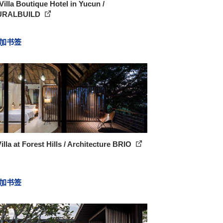
Villa Boutique Hotel in Yucun /
URALBUILD
加书签
illa at Forest Hills / Architecture BRIO
加书签