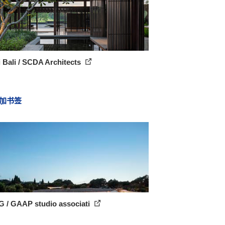
 Bali / SCDA Architects
加书签
 G / GAAP studio associati