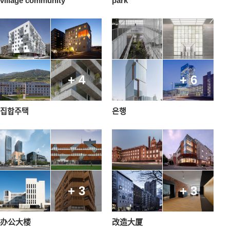
village community
park
+ 4
+ 6
집합주택
은행
+ 3
+ 3
办公大楼
改造大厦