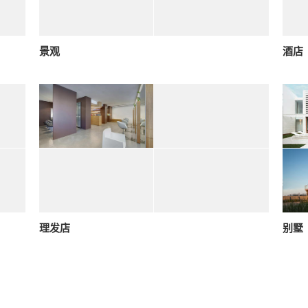
景观
酒店
理发店
别墅