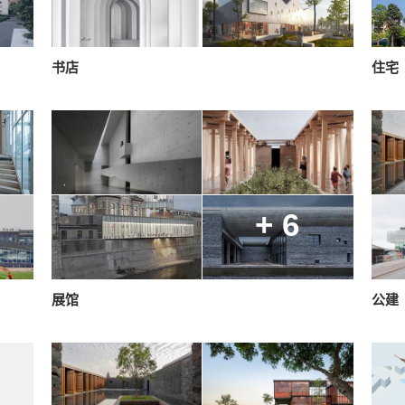
书店
住宅
+ 6
展馆
公建