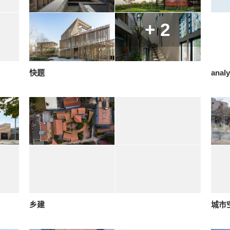
+ 2
快题
anal
乡建
城市