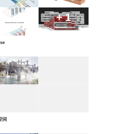
+ 1
yse
空间