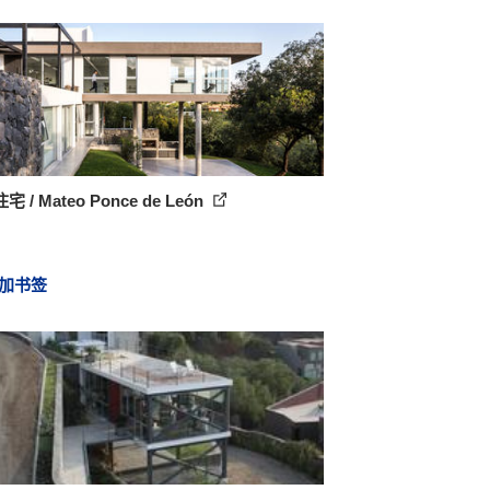
 / Mateo Ponce de León
加书签