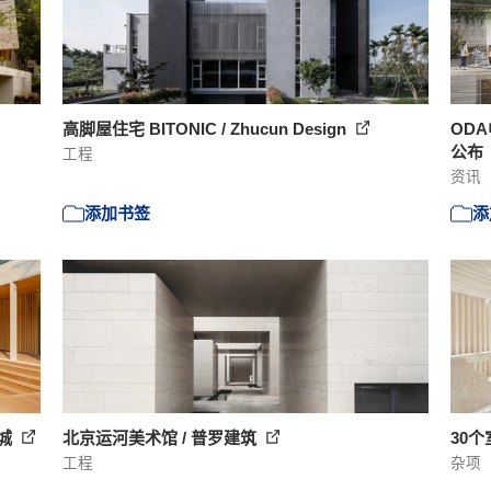
高脚屋住宅 BITONIC / Zhucun Design
OD
公布
工程
资讯
添加书签
添
之城
北京运河美术馆 / 普罗建筑
30
工程
杂项