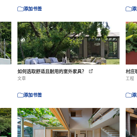
添加书签
添
如何选取舒适且耐用的室外家具？
村庄咖
文章
工程
添加书签
添