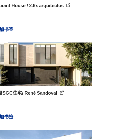
oint House / 2.8x arquitectos
加书签
SGC住宅/ René Sandoval
加书签