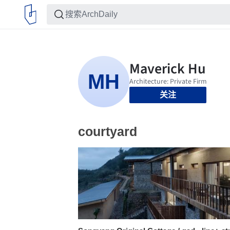
关注
courtyard