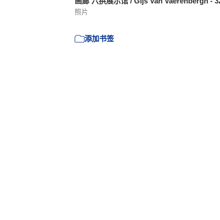
画廊 六拱展示馆 / Gijs Van Vaerenbergh - 
照片
添加书签