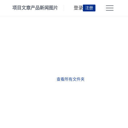
项目
文章
产品
新闻
图片
登录
注册
查看所有文件夹