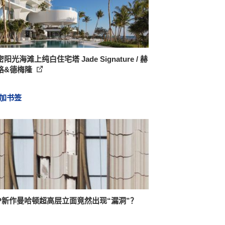
阳光海滩上纯白住宅塔 Jade Signature / 赫
格&德梅隆
加书签
oP新作曼哈顿超高层立面竟然出现“漏洞”？