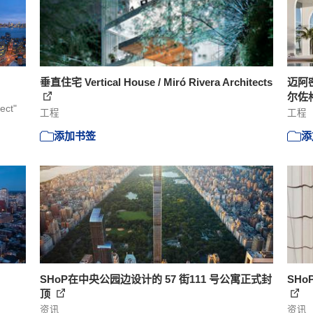
垂直住宅 Vertical House / Miró Rivera Architects
迈阿密
尔佐
ect"
工程
工程
添加书签
添
SHoP在中央公园边设计的 57 街111 号公寓正式封
SH
顶
资讯
资讯