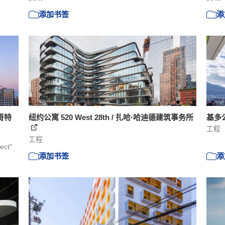
添加书签
添
将哥特
纽约公寓 520 West 28th / 扎哈·哈迪德建筑事务所
基多公
工程
工程
ect"
添加书签
添