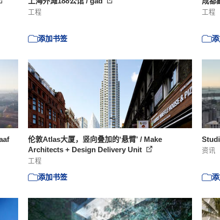
上海外滩188公馆 / gad
成都麒
工程
工程
添加书签
添
aaf
伦敦Atlas大厦，竖向叠加的‘悬臂’ / Make
Stu
Architects + Design Delivery Unit
资讯
工程
添加书签
添