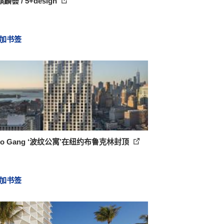
麟荟 / 5+design
加书签
dio Gang ‘波纹公寓’在纽约布鲁克林封顶
加书签